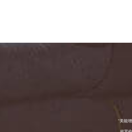
“美能
超宽价