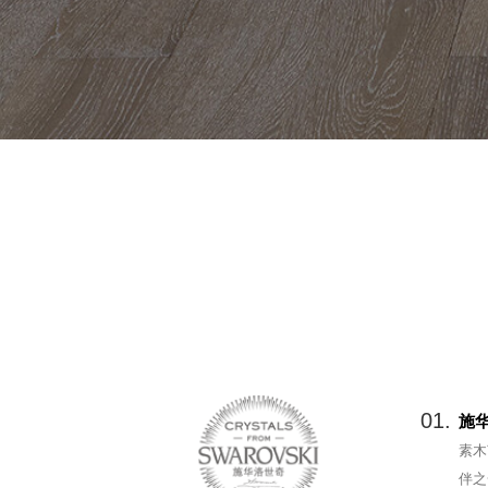
01.
施
素木
伴之