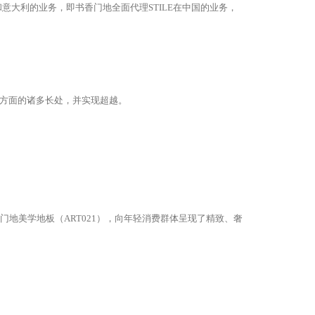
国和意大利的业务，即书香门地全面代理STILE在中国的业务，
造方面的诸多长处，并实现超越。
地美学地板（ART021），向年轻消费群体呈现了精致、奢