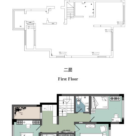
二层
First Floor