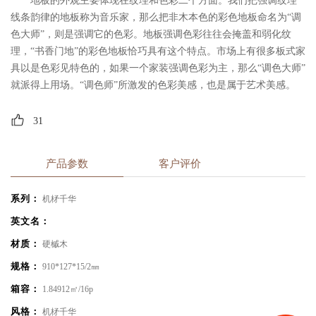
地板的外观主要体现在纹理和色彩二个方面。我们把强调纹理
线条韵律的地板称为音乐家，那么把非木本色的彩色地板命名为“调
色大师”，则是强调它的色彩。地板强调色彩往往会掩盖和弱化纹
理，“书香门地”的彩色地板恰巧具有这个特点。市场上有很多板式家
具以是色彩见特色的，如果一个家装强调色彩为主，那么“调色大师”
就派得上用场。“调色师”所激发的色彩美感，也是属于艺术美感。
31
产品参数
客户评价
系列：
机柕千华
英文名：
材质：
硬槭木
规格：
910*127*15/2㎜
箱容：
1.84912㎡/16p
风格：
机柕千华