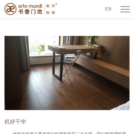
EN
机柕千华